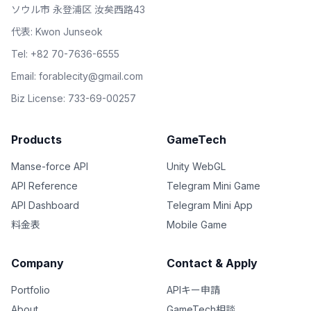
ソウル市 永登浦区 汝矣西路43
代表: Kwon Junseok
Tel: +82 70-7636-6555
Email:
forablecity@gmail.com
Biz License: 733-69-00257
Products
GameTech
Manse-force API
Unity WebGL
API Reference
Telegram Mini Game
API Dashboard
Telegram Mini App
料金表
Mobile Game
Company
Contact & Apply
Portfolio
APIキー申請
About
GameTech相談